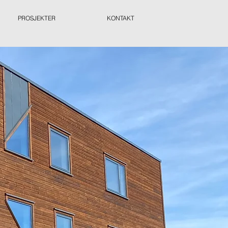
PROSJEKTER
KONTAKT